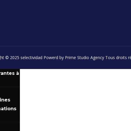
x
au
ours
ht © 2025 selectividad Powerd by Prime Studio Agency Tous droits r
rantes à
ines
ations