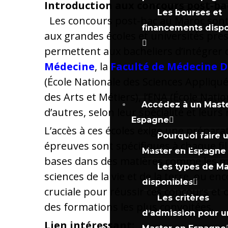
Introduction aux concours post-ba
Les bourses et
Les concours post-bac au Maroc sont
financements dispo
aux grandes écoles et universités pre
permettent aux bacheliers d’intégrer 
Médecine
, la
Faculté de Médecine D
(École Nationale des Sciences Appliqué
des Arts et Métiers), l’ENA (École Nation
Accédez à un Mast
d’autres, selon leur spécialité et leurs 
Espagne
L’accès à ces écoles exige une préparat
Pourquoi faire 
épreuves sont spécifiques à chaque fi
Master en Espagne
bases dans des matières comme les ma
Les types de Ma
sciences de la vie et de la terre, ou en
disponibles
cruciale pour réussir ces concours et 
Les critères
des formations les plus convoitées.
d’admission pour u
Lien intéressant: