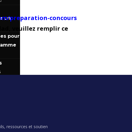
om/preparation-concours
r un
dad, veuillez remplir ce
ues pour
gramme
s
s
cours
ils, ressources et soutien