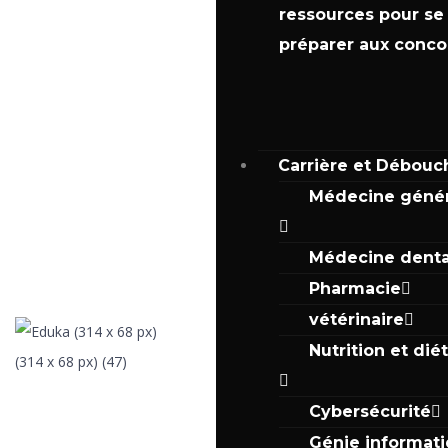
ressources pour se
préparer aux conco
Carrière et Débouc
Médecine génér
Médecine denta
Pharmacie
vétérinaire
Nutrition et dié
Cybersécurité
Génie informati