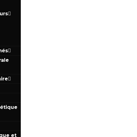
urs
hés
ale
ire
tétique
que et