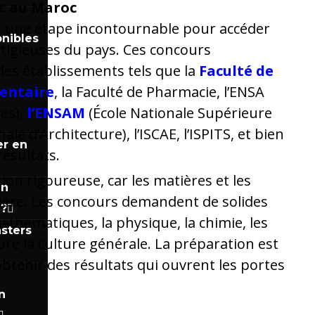
c au Maroc
 une étape incontournable pour accéder
nibles
stigieuses du pays. Ces concours
des établissements tels que la
Faculté de
entaire
, la Faculté de Pharmacie, l’ENSA
es)
,
l’ENSAM
(École Nationale Supérieure
ale d’Architecture), l’ISCAE, l’ISPITS, et bien
er en
résultats.
ion rigoureuse, car les matières et les
un
lière. Les concours demandent de solides
 ?
thématiques, la physique, la chimie, les
sters
core la culture générale. La préparation est
obtenir des résultats qui ouvrent les portes
n