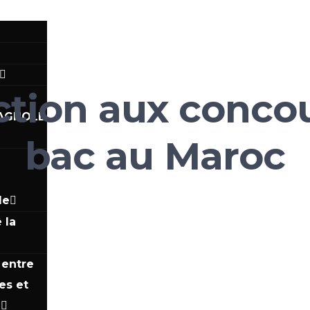
ction aux concou
PAGNOLE
bac au Maroc
r
le
 la
 entre
es et
e