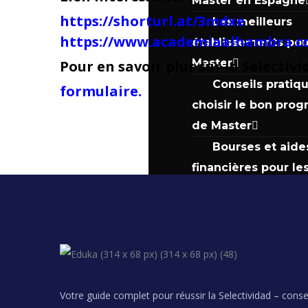
Master en Espagne
https://shorturl.at/3mdxe
Les meilleurs
https://www.academiaalhambra.c
établissements pou
Master
Pour en savoir plus sur la Selectivi
Conseils pratiq
formulaire.
choisir le bon pro
de Master
Bourses et aide
financières pour le
Masters
Réussissez vos con
post-bac au Maroc
Votre guide complet pour réussir la Selectividad – conse