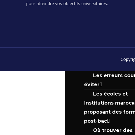
Introduction au
pour atteindre vos objectifs universitaires.
concours post-bac 
Maroc
Les matières et
épreuves des conc
Stratégies de
Copyrig
préparation
Les erreurs cou
éviter
Les écoles et
institutions maroca
proposant des form
post-bac
Où trouver des