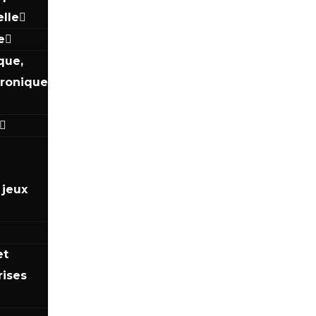
elle
e
que,
tronique
jeux
et
rises