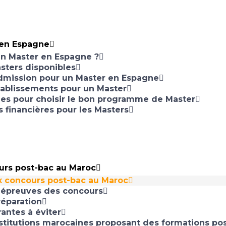
 en Espagne
un Master en Espagne ?
sters disponibles
admission pour un Master en Espagne
tablissements pour un Master
ues pour choisir le bon programme de Master
s financières pour les Masters
urs post-bac au Maroc
x concours post-bac au Maroc
t épreuves des concours
réparation
antes à éviter
nstitutions marocaines proposant des formations po