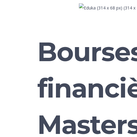
Bourses
financi
Master